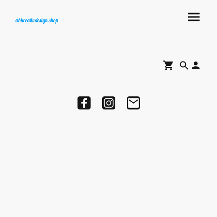
abkreativdesign.shop