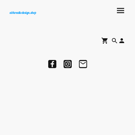
abkreativdesign.shop