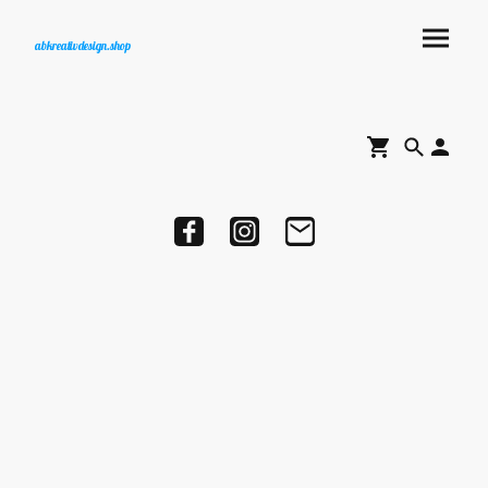
abkreativdesign.shop