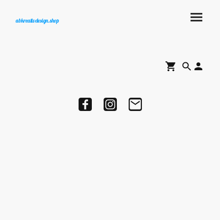
abkreativdesign.shop