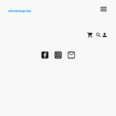
abkreativdesign.shop