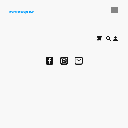
abkreativdesign.shop