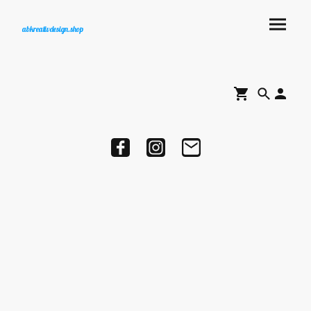
abkreativdesign.shop