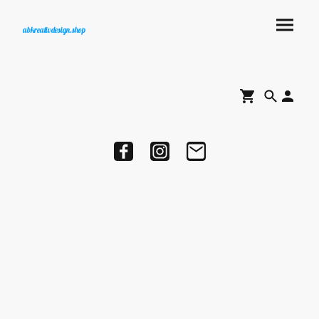
abkreativdesign.shop