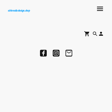
abkreativdesign.shop