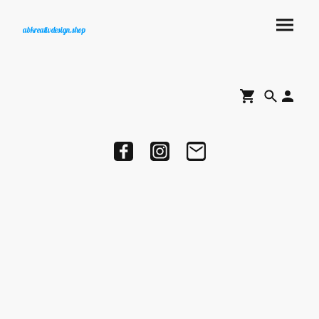
abkreativdesign.shop